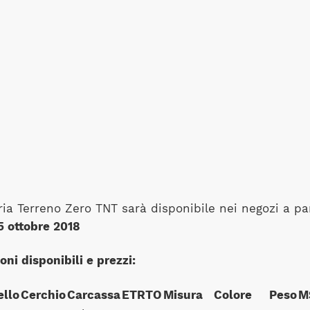
ria Terreno Zero TNT sarà disponibile nei negozi a pa
5 ottobre 2018
oni disponibili e prezzi:
llo
Cerchio
Carcassa
ETRTO
Misura
Colore
Peso
M