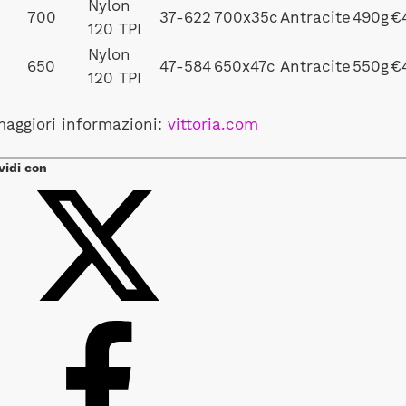
Nylon
700
37-622
700x35c
Antracite
490g
€
120 TPI
Nylon
650
47-584
650x47c
Antracite
550g
€
120 TPI
maggiori informazioni:
vittoria.com
vidi con