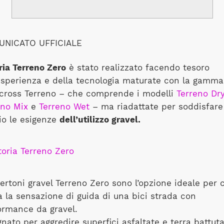
NICATO UFFICIALE
ria Terreno Zero
è stato realizzato facendo tesoro
’esperienza e della tecnologia maturate con la gamma
ocross Terreno – che comprende i modelli
Terreno Dr
eno Mix
e
Terreno Wet
– ma riadattate per soddisfare
io le esigenze
dell’utilizzo gravel.
ertoni gravel Terreno Zero sono l’opzione ideale per 
a la sensazione di guida di una bici strada con
ormance da gravel.
nato per aggredire superfici asfaltate e terra battuta