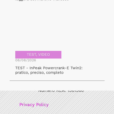
TEST
,
VIDEO
06/08/2026
TEST - InPeak Powercrank-E Twin2:
pratico, preciso, completo
Bicicult srl
Codice fiscale/Partita Iva: 12248771003
Numero REA: 1361360
Privacy Policy