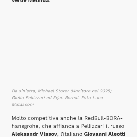
Verde Melinda
.
Da sinistra, Michael Storer (vincitore nel 2025),
Giulio Pellizzari ed Egan Bernal. Foto Luca
Matassoni
Molto competitiva anche la RedBull-BORA-
hansgrohe, che affianca a Pellizzari il russo
Aleksandr Vlasov
, l’italiano
Giovanni Aleotti