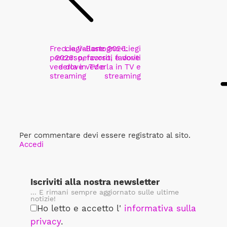
Freccia Vallone 2026:
Liegi-Bastogne-Liegi
percorso, favoriti e dove
2026: percorso, favoriti
vederla in TV e
e dove vederla in TV e
streaming
streaming
Per commentare devi essere registrato al sito.
Accedi
Iscriviti alla nostra newsletter
... E rimani sempre aggiornato sulle ultime
notizie!
Ho letto e accetto l'
informativa sulla
privacy
.