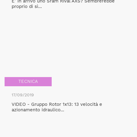
E’ in arrivo uno Sram Rival AXS? Sembrerebbe
proprio di sì...
TECNICA
17/09/2019
VIDEO - Gruppo Rotor 1x13: 13 velocità e
azionamento idraulico...