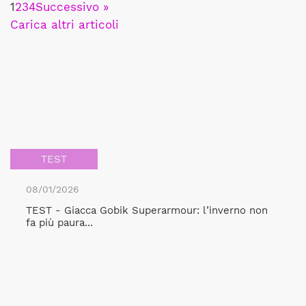
1
2
3
4
Successivo »
Carica altri articoli
TEST
08/01/2026
TEST - Giacca Gobik Superarmour: l’inverno non
fa più paura...