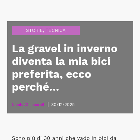
STORIE
,
TECNICA
La gravel in inverno
diventa la mia bici
preferita, ecco
perché…
|
30/12/2025
Nicola Checcarelli
Sono più di 30 anni che vado in bici da