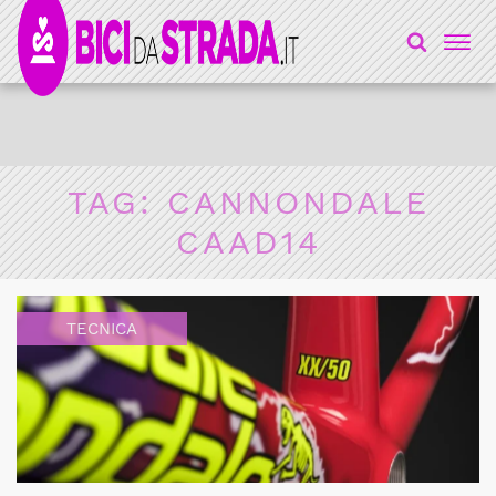
TAG:
CANNONDALE
CAAD14
TECNICA