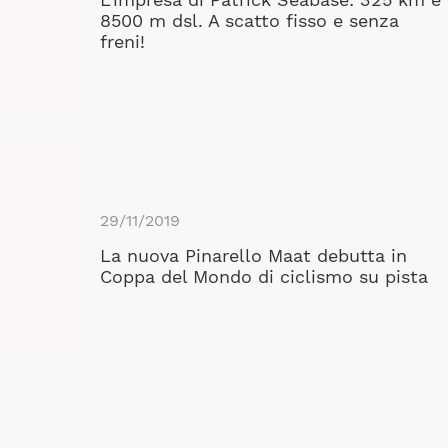
L'impresa di Patrick Seabase: 325 km e
8500 m dsl. A scatto fisso e senza
freni!
29/11/2019
La nuova Pinarello Maat debutta in
Coppa del Mondo di ciclismo su pista