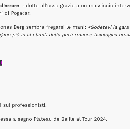
d'errore
: ridotto all'osso grazie a un massiccio interve
i di Pogačar.
Brones Berg sembra fregarsi le mani:
«Godetevi la gara
no più in là i limiti della performance fisiologica uma
d
 sui professionisti.
messa a segno Plateau de Beille al Tour 2024.