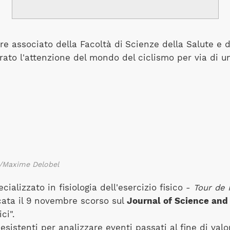
re associato della Facoltà di
Scienze della Salute e d
rato l'attenzione del mondo del ciclismo per via di un
./Maxime Delobel
alizzato in fisiologia dell'esercizio fisico -
Tour de 
cata il 9 novembre scorso sul
Journal of Science and
ci".
sistenti per analizzare eventi passati al fine di valor