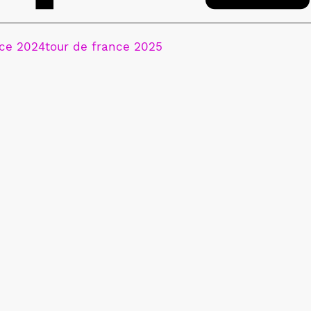
nce 2024
tour de france 2025