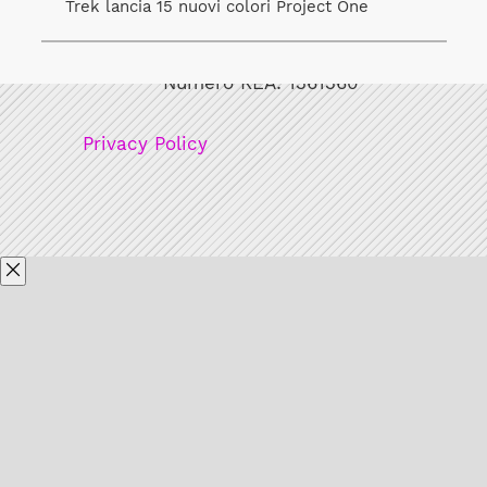
Trek lancia 15 nuovi colori Project One
Bicicult srl
Codice fiscale/Partita Iva: 12248771003
Numero REA: 1361360
Privacy Policy