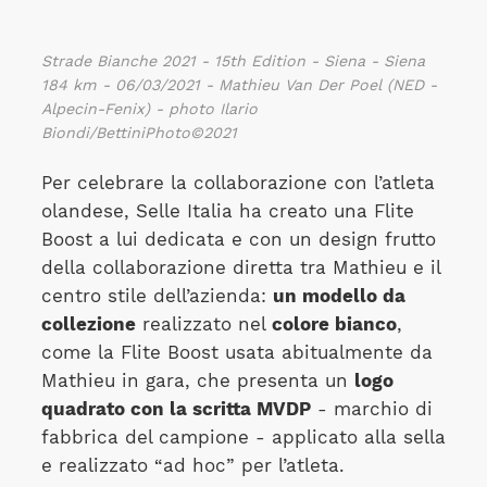
Strade Bianche 2021 - 15th Edition - Siena - Siena
184 km - 06/03/2021 - Mathieu Van Der Poel (NED -
Alpecin-Fenix) - photo Ilario
Biondi/BettiniPhoto©2021
Per celebrare la collaborazione con l’atleta
olandese, Selle Italia ha creato una Flite
Boost a lui dedicata e con un design frutto
della collaborazione diretta tra Mathieu e il
centro stile dell’azienda:
un modello da
collezione
realizzato nel
colore bianco
,
come la Flite Boost usata abitualmente da
Mathieu in gara, che presenta un
logo
quadrato con la scritta MVDP
- marchio di
fabbrica del campione - applicato alla sella
e realizzato “ad hoc” per l’atleta.