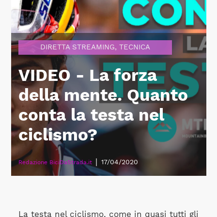
DIRETTA STREAMING
,
TECNICA
VIDEO - La forza
della mente. Quanto
conta la testa nel
ciclismo?
|
17/04/2020
Redazione BiciDaStrada.it
La testa nel ciclismo, come in quasi tutti gli