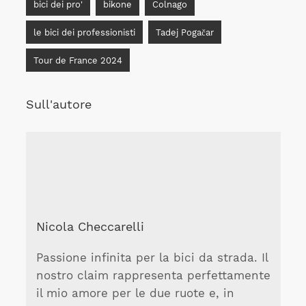
bici dei pro'
bikone
Colnago
le bici dei professionisti
Tadej Pogačar
Tour de France 2024
Sull'autore
Nicola Checcarelli
Passione infinita per la bici da strada. Il
nostro claim rappresenta perfettamente
il mio amore per le due ruote e, in