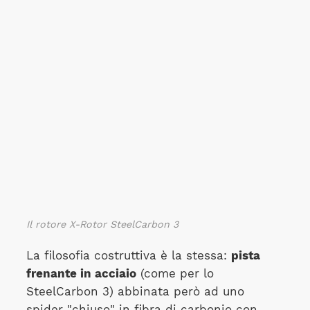
Il rotore X-Rotor SteelCarbon 3
La filosofia costruttiva è la stessa:
pista
frenante in acciaio
(come per lo
SteelCarbon 3) abbinata però ad uno
spider "chiuso" in fibra di carbonio con