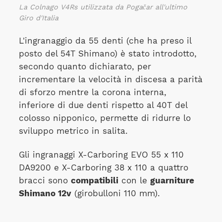
La Colnago V4Rs utilizzata da Pogačar all'ultimo
Giro d'Italia
L'ingranaggio da 55 denti (che ha preso il
posto del 54T Shimano) è stato introdotto,
secondo quanto dichiarato, per
incrementare la velocità in discesa a parità
di sforzo mentre la corona interna,
inferiore di due denti rispetto al 40T del
colosso nipponico, permette di ridurre lo
sviluppo metrico in salita.
Gli ingranaggi X-Carboring EVO 55 x 110
DA9200 e X-Carboring 38 x 110 a quattro
bracci sono
compatibili
con le
guarniture
Shimano 12v
(girobulloni 110 mm).