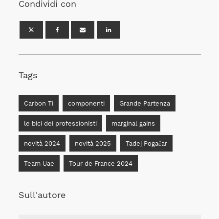
Condividi con
Tags
Carbon Ti
componenti
Grande Partenza
le bici dei professionisti
marginal gains
novità 2024
novità 2025
Tadej Pogačar
Team Uae
Tour de France 2024
Sull'autore