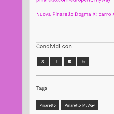
Nuova Pinarello Dogma X: carro 
Condividi con
Tags
Pinarello
Pinarello MyWay