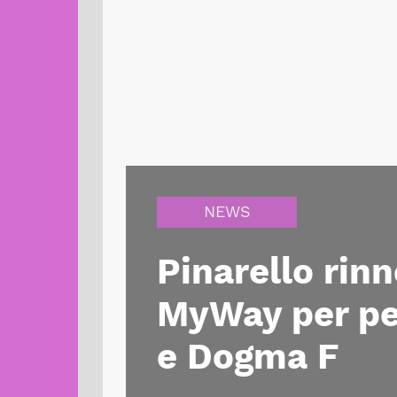
NEWS
Pinarello rin
MyWay per pe
e Dogma F