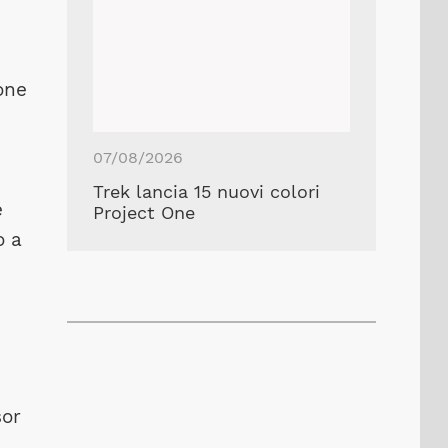
one
07/08/2026
Trek lancia 15 nuovi colori
e
Project One
o a
sor