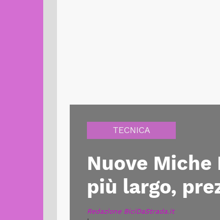
TECNICA
Nuove Miche 
più largo, pre
Redazione BiciDaStrada.it