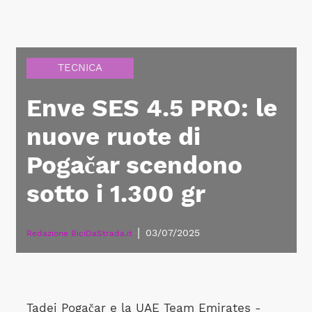
TECNICA
Enve SES 4.5 PRO: le
nuove ruote di
Pogačar scendono
sotto i 1.300 gr
|
03/07/2025
Redazione BiciDaStrada.it
Tadej Pogačar e la UAE Team Emirates -