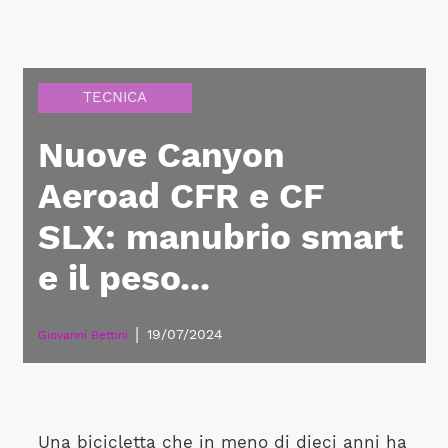
TECNICA
Nuove Canyon
Aeroad CFR e CF
SLX: manubrio smart
e il peso...
|
19/07/2024
Giovanni Bettini
Una bicicletta che in meno di dieci anni ha