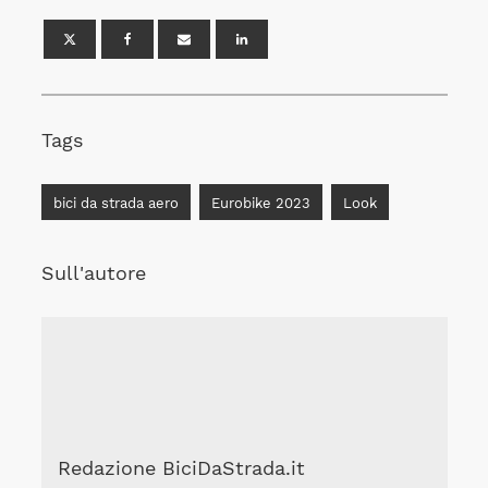
Tags
bici da strada aero
Eurobike 2023
Look
Sull'autore
Redazione BiciDaStrada.it