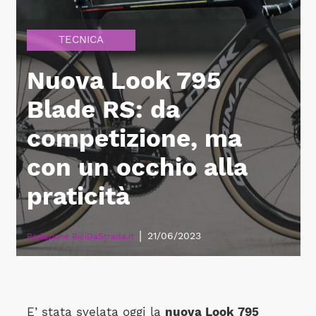
TECNICA
Nuova Look 795
Blade RS: da
competizione, ma
con un occhio alla
praticità
|
21/06/2023
Redazione BiciDaStrada.it
E’ stata svelata oggi la
nuova Look 795