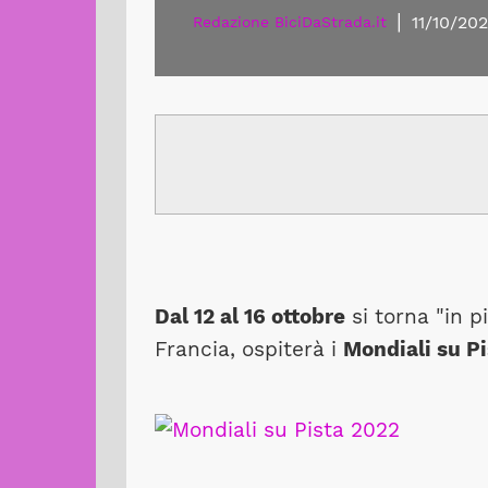
|
11/10/20
Redazione BiciDaStrada.it
Dal 12 al 16 ottobre
si torna "in p
Francia, ospiterà i
Mondiali su P