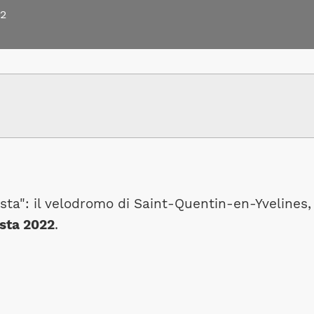
22
ista": il velodromo di Saint-Quentin-en-Yvelines,
ista 2022
.