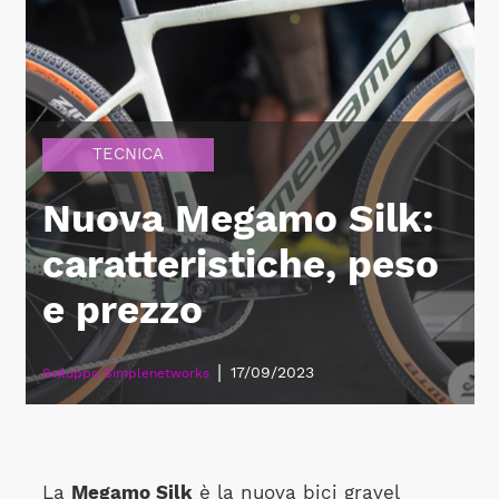
TECNICA
Nuova Megamo Silk:
caratteristiche, peso
e prezzo
|
17/09/2023
Sviluppo Simplenetworks
La
Megamo Silk
è la nuova bici gravel