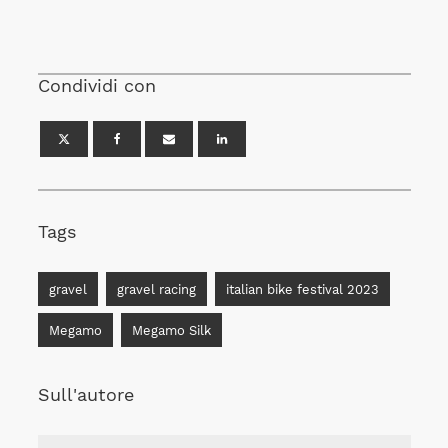
Condividi con
Tags
gravel
gravel racing
italian bike festival 2023
Megamo
Megamo Silk
Sull'autore