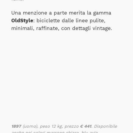
Una menzione a parte merita la gamma
OldStyle
: biciclette dalle linee pulite,
minimali, raffinate, con dettagli vintage.
1897
(uomo), peso 12 kg, prezzo
€ 441
. Disponibile
anche nei colori marrone chiaro, blu avio.