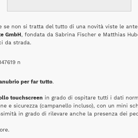
se non si tratta del tutto di una novità viste le ant
ite GmbH
, fondata da Sabrina Fischer e Matthias Huber
i da strada.
nubrio per far tutto
.
ollo touchscreen
in grado di ospitare tutti i dati n
ione e sicurezza (campanello incluso), con un mini sc
ssimità in grado di rilevare anche la presenza dei pe
ore.