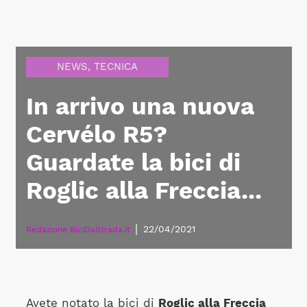
NEWS
,
TECNICA
In arrivo una nuova
Cervélo R5?
Guardate la bici di
Roglic alla Freccia...
|
22/04/2021
Redazione BiciDaStrada.it
Avete notato la bici di
Roglic alla Freccia