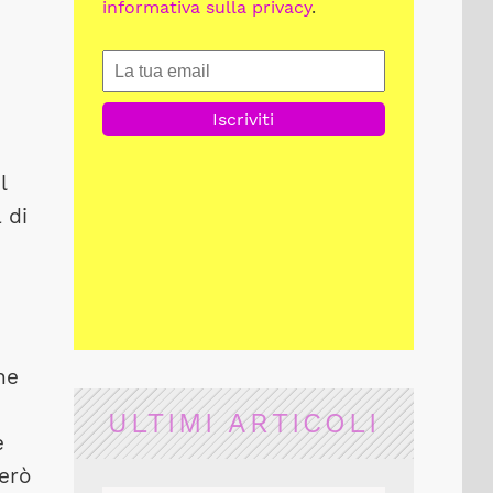
informativa sulla privacy
.
l
 di
ne
ULTIMI ARTICOLI
e
però