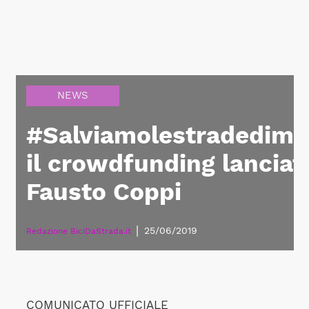
NEWS
#Salviamolestradedimo
il crowdfunding lanciat
Fausto Coppi
|
25/06/2019
Redazione BiciDaStrada.it
COMUNICATO UFFICIALE