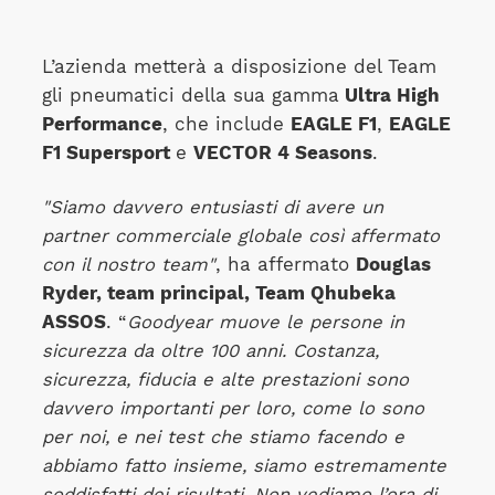
L’azienda metterà a disposizione del Team
gli pneumatici della sua gamma
Ultra High
Performance
, che include
EAGLE F1
,
EAGLE
F1 Supersport
e
VECTOR 4 Seasons
.
"Siamo davvero entusiasti di avere un
partner commerciale globale così affermato
con il nostro team"
, ha affermato
Douglas
Ryder, team principal, Team Qhubeka
ASSOS
. “
Goodyear muove le persone in
sicurezza da oltre 100 anni. Costanza,
sicurezza, fiducia e alte prestazioni sono
davvero importanti per loro, come lo sono
per noi, e nei test che stiamo facendo e
abbiamo fatto insieme, siamo estremamente
soddisfatti dei risultati. Non vediamo l’ora di