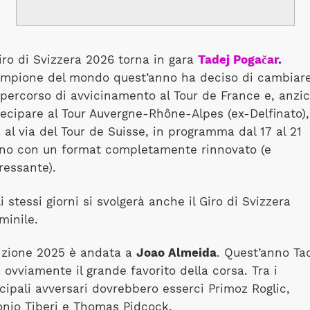
iro di Svizzera 2026 torna in gara
Tadej Pogačar
.
ampione del mondo quest’anno ha deciso di cambiare 
percorso di avvicinamento al Tour de France e, anzi
ecipare al Tour Auvergne-Rhône-Alpes (ex-Delfinato),
 al via del Tour de Suisse, in programma dal 17 al 21
gno con un format completamente rinnovato (e
ressante).
i stessi giorni si svolgerà anche il Giro di Svizzera
minile.
dizione 2025 è andata a
Joao Almeida
. Quest’anno Ta
 ovviamente il grande favorito della corsa. Tra i
cipali avversari dovrebbero esserci Primoz Roglic,
nio Tiberi e Thomas Pidcock.