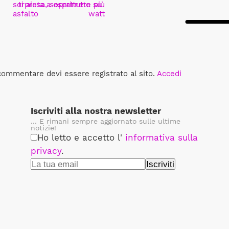
sorpresa, soprattutto su
ti aiuta a esprimere più
asfalto
watt
commentare devi essere registrato al sito.
Accedi
Iscriviti alla nostra newsletter
... E rimani sempre aggiornato sulle ultime
notizie!
Ho letto e accetto l'
informativa sulla
privacy
.