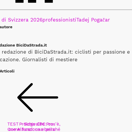
 di Svizzera 2026
professionisti
Tadej Pogačar
autore
dazione BiciDaStrada.it
 redazione di BiciDaStrada.it: ciclisti per passione e
cazione. Giornalisti di mestiere
 Articoli
TEST - Schwalbe Pro
Prologo CPC: cos'è,
One Allroad: una bella
come funziona e perché