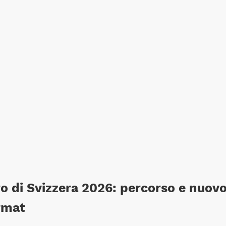
ro di Svizzera 2026: percorso e nuov
rmat