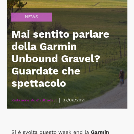
NEWS
Mai sentito parlare
della Garmin
Unbound Gravel?
Guardate che
spettacolo
|
07/06/2021
Redazione BiciDaStrada.it
Si è svolta questo week end la
Garmin