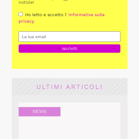
notizie!
Ho letto e accetto l'
informativa sulla
privacy
.
ULTIMI ARTICOLI
NEWS