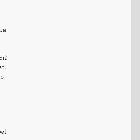
 da
più
za.
no
el.