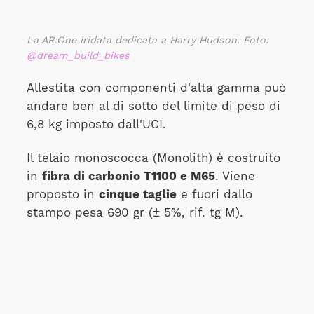
La AR:One iridata dedicata a Harry Hudson. Foto:
@dream_build_bikes
Allestita con componenti d'alta gamma può
andare ben al di sotto del limite di peso di
6,8 kg imposto dall'UCI.
Il telaio monoscocca (Monolith) è costruito
in
fibra di carbonio T1100 e M65
. Viene
proposto in
cinque taglie
e fuori dallo
stampo pesa 690 gr (± 5%, rif. tg M).