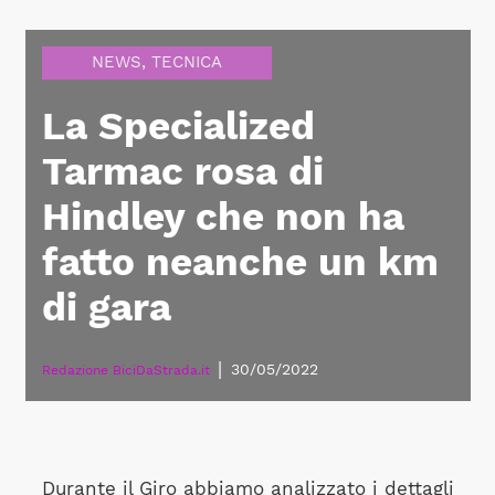
NEWS
,
TECNICA
La Specialized
Tarmac rosa di
Hindley che non ha
fatto neanche un km
di gara
|
30/05/2022
Redazione BiciDaStrada.it
Durante il Giro abbiamo analizzato i dettagli