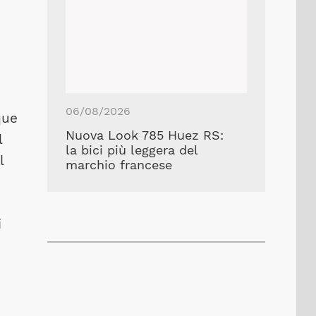
06/08/2026
que
Nuova Look 785 Huez RS:
l
la bici più leggera del
l
marchio francese
i