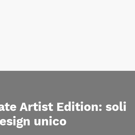
e Artist Edition: soli
design unico