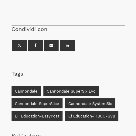
Condividi con
Tags
Cannondale
Cannondale SuperSix Evo
Cannondale SuperSlice
Cannondale SystemSix
EF Education-EasyPost
Ef Education-TIBCO-SVB
Sull'autore