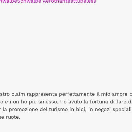
hwalbe
Schwalbe Aerothan
test
tubeless
nostro claim rappresenta perfettamente il mio amore pe
 e non ho più smesso. Ho avuto la fortuna di fare dell
 la promozione del turismo in bici, in negozi speciali
ue ruote.