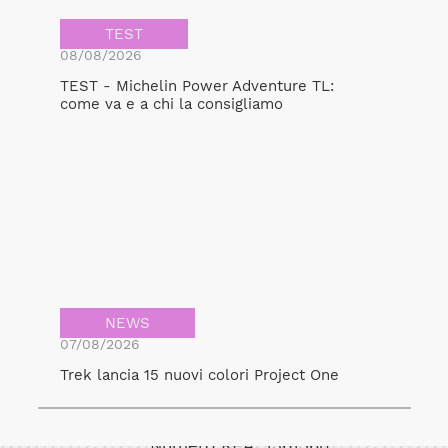
TEST
08/08/2026
TEST - Michelin Power Adventure TL:
come va e a chi la consigliamo
NEWS
07/08/2026
Trek lancia 15 nuovi colori Project One
Bicicult srl
Codice fiscale/Partita Iva: 12248771003
Numero REA: 1361360