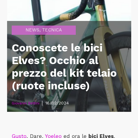
NEWS
,
TECNICA
Conoscete le bici
Elves? Occhio al
prezzo del kit telaio
(ruote incluse)
|
16/02/2024
Giovanni Bettini
Gusto
, Dare,
Yoeleo
ed ora le
bici Elves
.