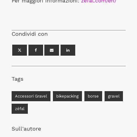
Per maggiori informazioni:
zefal.com/en/
Condividi con
Tags
Accessori Gravel
bikepacking
borse
gravel
zéfal
Sull'autore