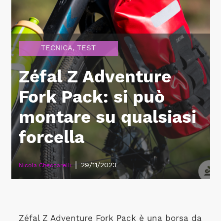
TECNICA
,
TEST
Zéfal Z Adventure
Fork Pack: si può
montare su qualsiasi
forcella
|
29/11/2023
Nicola Checcarelli
Zéfal Z Adventure Fork Pack è una borsa da