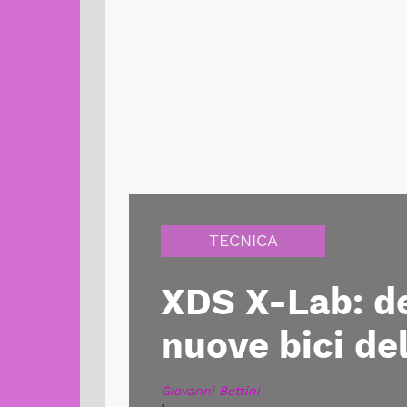
TECNICA
XDS X-Lab: det
nuove bici de
Giovanni Bettini