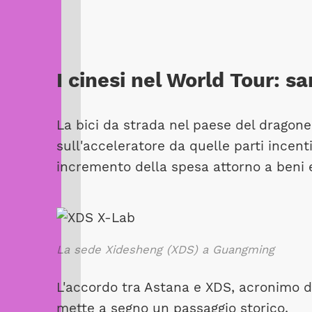
I cinesi nel World Tour: sa
La bici da strada nel paese del dragon
sull'acceleratore da quelle parti incen
incremento della spesa attorno a beni e 
La sede Xidesheng (XDS) a Guangming
L'accordo tra Astana e XDS, acronimo 
mette a segno un passaggio storico.