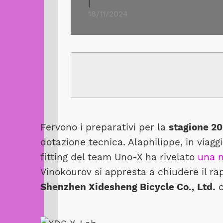
|
18/11/2024
Fervono i preparativi per la
stagione 2
dotazione tecnica. Alaphilippe, in viagg
fitting del team Uno-X ha rivelato
una n
Vinokourov si appresta a chiudere il rap
Shenzhen Xidesheng Bicycle Co., Ltd.
c