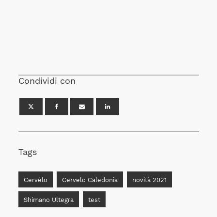
Condividi con
Tags
Cervélo
Cervelo Caledonia
novità 2021
Shimano Ultegra
test