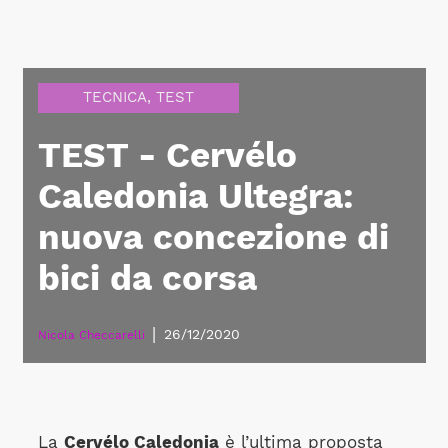
TECNICA
,
TEST
TEST - Cervélo
Caledonia Ultegra:
nuova concezione di
bici da corsa
|
26/12/2020
Nicola Checcarelli
La
Cervélo Caledonia
è l’ultima proposta