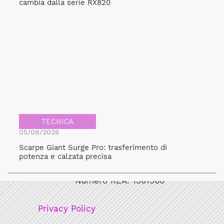
cambia dalla serie RX820
TECNICA
05/08/2026
Scarpe Giant Surge Pro: trasferimento di
Bicicult srl
potenza e calzata precisa
Codice fiscale/Partita Iva: 12248771003
Numero REA: 1361360
Privacy Policy