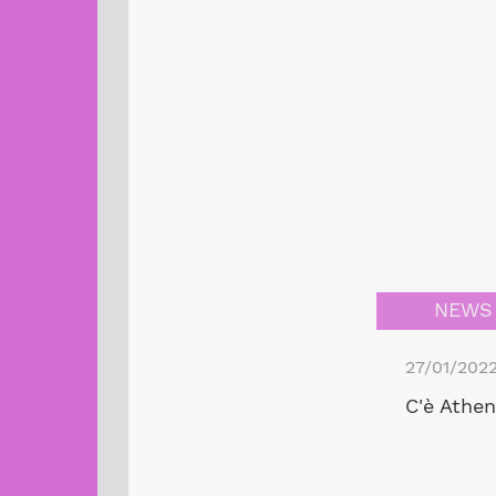
NEWS
27/01/202
C'è Athen