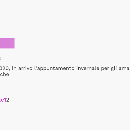
0
2020, in arrivo l'appuntamento invernale per gli ama
iche
te
1
2