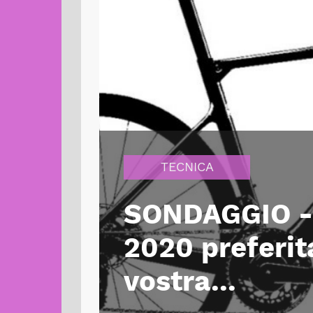
TECNICA
SONDAGGIO - Q
2020 preferita
vostra...