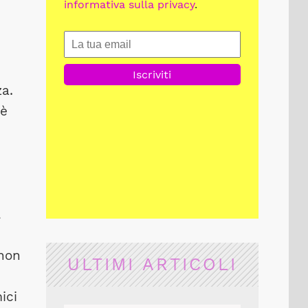
informativa sulla privacy
.
a.
 è
i
 non
ULTIMI ARTICOLI
ici