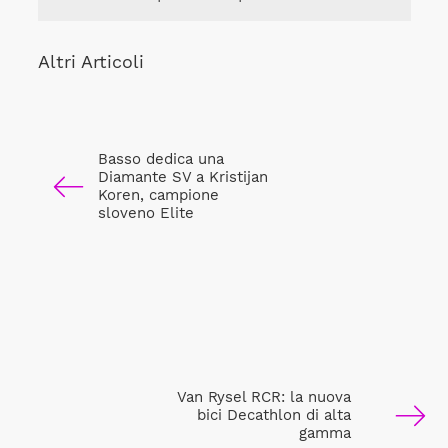
Altri Articoli
Basso dedica una
Diamante SV a Kristijan
Koren, campione
sloveno Elite
Van Rysel RCR: la nuova
bici Decathlon di alta
gamma