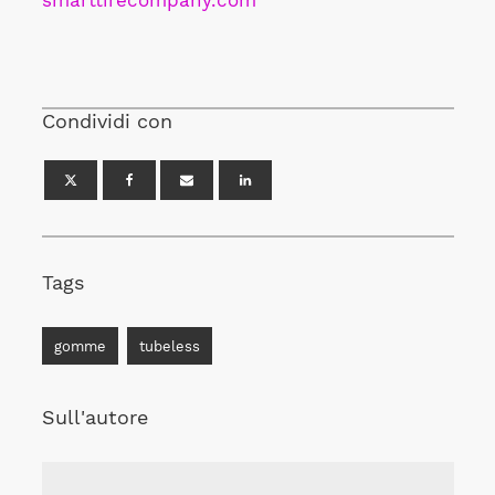
smarttirecompany.com
Condividi con
Tags
gomme
tubeless
Sull'autore