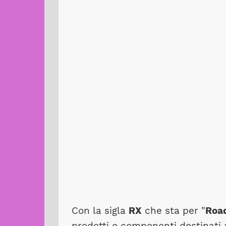
Con la sigla
RX
che sta per "
Roa
prodotti e componenti destinati al