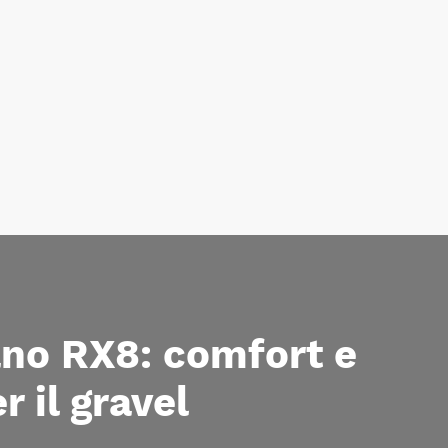
no RX8: comfort e
r il gravel