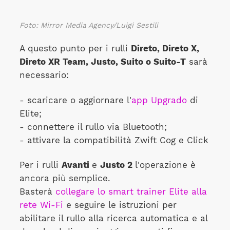
Foto:
Mirror Media Agency/Luigi Sestili
A questo punto per i rulli
Direto, Direto X,
Direto XR Team, Justo, Suito o Suito-T
sarà
necessario:
- scaricare o aggiornare l'
app Upgrado
di
Elite;
- connettere il rullo via Bluetooth;
- attivare la compatibilità Zwift Cog e Click
Per i rulli
Avanti
e
Justo 2
l'operazione è
ancora più semplice.
Basterà
collegare lo smart trainer Elite alla
rete Wi-Fi
e seguire le istruzioni per
abilitare il rullo alla ricerca automatica e al