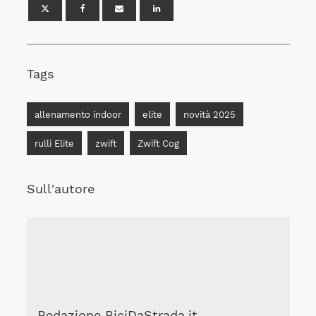
Tags
allenamento indoor
elite
novità 2025
rulli Elite
zwift
Zwift Cog
Sull'autore
Redazione BiciDaStrada.it