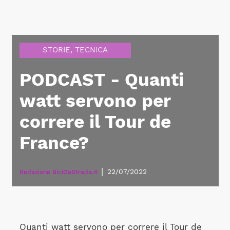
STORIE
,
TECNICA
PODCAST - Quanti
watt servono per
correre il Tour de
France?
|
22/07/2022
Redazione BiciDaStrada.it
Quanti watt servono per correre il Tour de