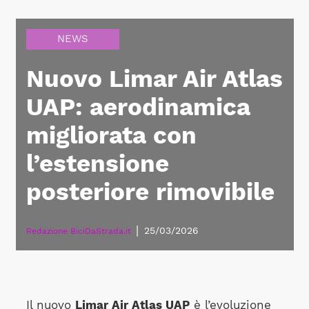
NEWS
Nuovo Limar Air Atlas
UAP: aerodinamica
migliorata con
l’estensione
posteriore rimovibile
|
25/03/2026
Redazione BiciDaStrada.it
Il nuovo
Limar Air Atlas UAP
è l’evoluzione