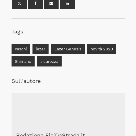
Tags
caschi
lazer
Lazer Genesis
novità 2020
Shimano
sicurezza
Sull'autore
Redazione BiciDaStrada.it