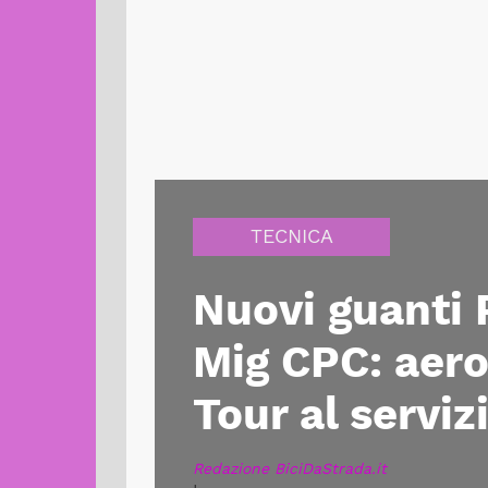
TECNICA
Nuovi guanti 
Mig CPC: aer
Tour al serviz
Redazione BiciDaStrada.it